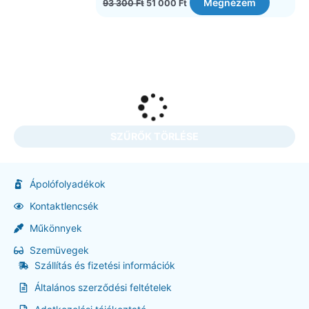
Megnézem
93 300
Ft
51 000
Ft
SZŰRŐK TÖRLÉSE
Ápolófolyadékok
Kontaktlencsék
Műkönnyek
Szemüvegek
Szállítás és fizetési információk
Általános szerződési feltételek