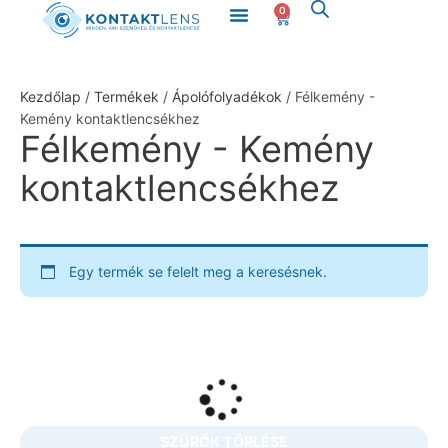
Menü
Skip
0
Kosár
to
content
Kezdőlap
/
Termékek
/
Ápolófolyadékok
/ Félkemény -
Kemény kontaktlencsékhez
Félkemény - Kemény
kontaktlencsékhez
Egy termék se felelt meg a keresésnek.
SZŰRŐK TÖRLÉSE