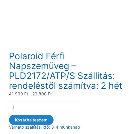
Polaroid Férfi
Napszemüveg –
PLD2172/ATP/S Szállítás:
rendeléstől számítva: 2 hét
Original
Current
41 990
Ft
29 800
Ft
price
price
Polaroid
was:
is:
Férfi
41
29
Napszemüveg
Kosárba teszem
990 Ft.
800 Ft.
-
Várható szállítási idő: 3-4 munkanap
PLD2172/ATP/S