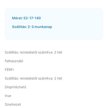
Szállítás:
rendeléstől
számítva:
Méret: 52-17-140
2
hét
Szállítás: 2-3 munkanap
mennyiség
Szállítás: rendeléstől számítva: 2 hét
Felhasználó
FÉRFI
Szállítás: rendeléstől számítva: 2 hét
Dioptriázható
true
Szerkezet