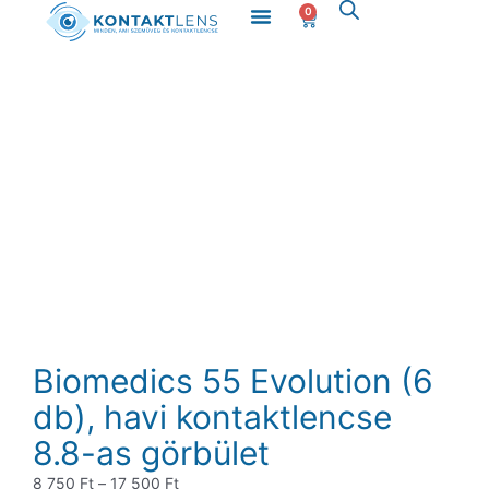
Menü
Skip
0
Kosár
to
content
Biomedics 55 Evolution (6
db), havi kontaktlencse
8.8-as görbület
Ártartomány:
8 750
Ft
–
17 500
Ft