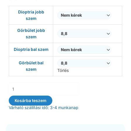
8
Biomedics
750 Ft
Dioptria jobb
55
-
szem
Evolution
17
(6
Görbület jobb
500 Ft
db),
szem
havi
kontaktlencse
Dioptria bal szem
8.8-
as
Görbület bal
görbület
szem
Törlés
mennyiség
Kosárba teszem
Várható szállítási idő: 3-4 munkanap