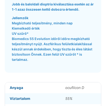
Jobb és baloldali dioptria kiválasztása esetén az ár
1-1 azaz összesen kettő dobozra értendő.
Jellemzők
Megbízható teljesítmény, minden nap
Kiemelkedő érték
UV szűrő*
Biomedics 55 Evolution időről időre megbízható
teljesítményt nyújt. Aszférikus felületkialakítással
készül annak érdekében, hogy tiszta és éles látást
biztosítson Önnek. Ezen felül UV szűrőt * is
tartalmaz.
Anyaga
ocufilcon D
Víztartalom
55%