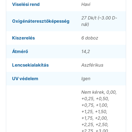
Viselési rend
Havi
27 Dk/t (–3.00 D-
Oxigénáteresztőképesség
nál)
Kiszerelés
6 doboz
Átmérő
14,2
Lencsekialakítás
Aszférikus
UV védelem
Igen
Nem kérek, 0,00,
+0,25, +0,50,
+0,75, +1,00,
+1,25, +1,50,
+1,75, +2,00,
+2,25, +2,50,
+2,75, +3,00,