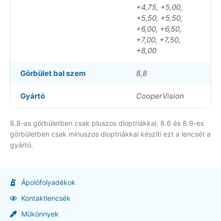
+4,75, +5,00,
+5,50, +5,50,
+6,00, +6,50,
+7,00, +7,50,
+8,00
Görbület bal szem
8,8
Gyártó
CooperVision
8.8-as görbületben csak pluszos dioptriákkal, 8.6 és 8.9-es
görbületben csak mínuszos dioptriákkal készíti ezt a lencsét a
gyártó.
Ápolófolyadékok
Kontaktlencsék
Műkönnyek