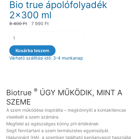
Bio true ápolófolyadék
2×300 ml
Original
Current
8 400
Ft
7 990
Ft
price
price
Bio
was:
is:
true
8
7
ápolófolyadék
Kosárba teszem
400 Ft.
990 Ft.
2x300
Várható szállítási idő: 3-4 munkanap
ml
mennyiség
®
Biotrue
ÚGY MŰKÖDIK, MINT A
SZEME
A szem működése inspirálta – megkönnyíti a kontaktlencse
viselését a szem számára.
Megfelel az egészséges könny pH-értékének
Segít fenntartani a szem természetes egyensúlyát.
Hialuronánt (HA), a szemben található kenőanyagot használja