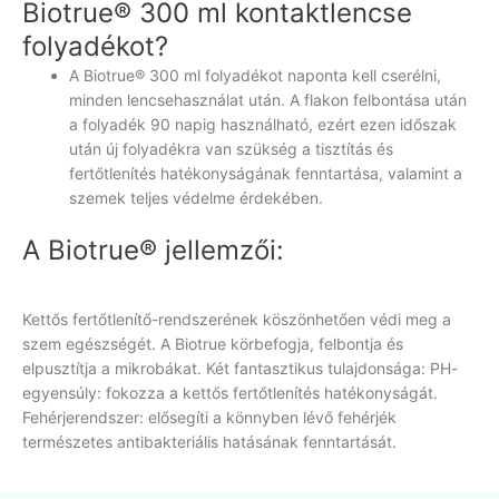
Biotrue® 300 ml kontaktlencse
folyadékot?
A Biotrue® 300 ml folyadékot naponta kell cserélni,
minden lencsehasználat után. A flakon felbontása után
a folyadék 90 napig használható, ezért ezen időszak
után új folyadékra van szükség a tisztítás és
fertőtlenítés hatékonyságának fenntartása, valamint a
szemek teljes védelme érdekében.
A Biotrue® jellemzői:
Kettős fertőtlenítő-rendszerének köszönhetően védi meg a
szem egészségét. A Biotrue körbefogja, felbontja és
elpusztítja a mikrobákat. Két fantasztikus tulajdonsága: PH-
egyensúly: fokozza a kettős fertőtlenítés hatékonyságát.
Fehérjerendszer: elősegíti a könnyben lévő fehérjék
természetes antibakteriális hatásának fenntartását.