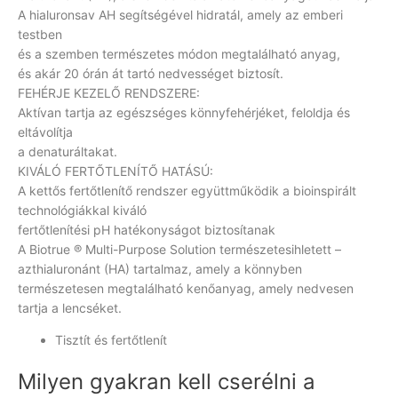
A hialuronsav AH segítségével hidratál, amely az emberi
testben
és a szemben természetes módon megtalálható anyag,
és akár 20 órán át tartó nedvességet biztosít.
FEHÉRJE KEZELŐ RENDSZERE:
Aktívan tartja az egészséges könnyfehérjéket, feloldja és
eltávolítja
a denaturáltakat.
KIVÁLÓ FERTŐTLENÍTŐ HATÁSÚ:
A kettős fertőtlenítő rendszer együttműködik a bioinspirált
technológiákkal kiváló
fertőtlenítési pH hatékonyságot biztosítanak
A Biotrue ® Multi-Purpose Solution természetesihletett –
azthialuronánt (HA) tartalmaz, amely a könnyben
természetesen megtalálható kenőanyag, amely nedvesen
tartja a lencséket.
Tisztít és fertőtlenít
Milyen gyakran kell cserélni a