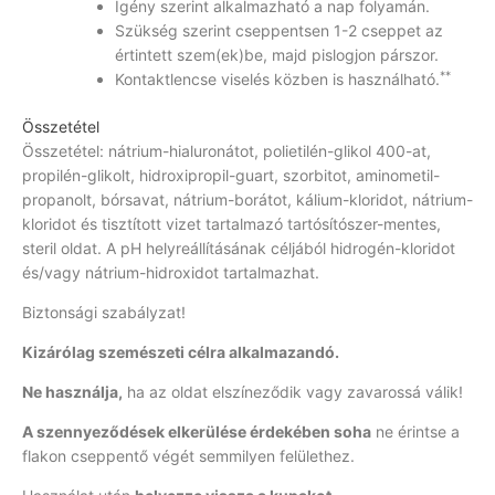
Igény szerint alkalmazható a nap folyamán.
Szükség szerint cseppentsen 1-2 cseppet az
értintett szem(ek)be, majd pislogjon párszor.
**
Kontaktlencse viselés közben is használható.
Összetétel
Összetétel: nátrium-hialuronátot, polietilén-glikol 400-at,
propilén-glikolt, hidroxipropil-guart, szorbitot, aminometil-
propanolt, bórsavat, nátrium-borátot, kálium-kloridot, nátrium-
kloridot és tisztított vizet tartalmazó tartósítószer-mentes,
steril oldat. A pH helyreállításának céljából hidrogén-kloridot
és/vagy nátrium-hidroxidot tartalmazhat.
Biztonsági szabályzat!
Kizárólag szemészeti célra alkalmazandó.
Ne használja,
ha az oldat elszíneződik vagy zavarossá válik!
A szennyeződések elkerülése érdekében soha
ne érintse a
flakon cseppentő végét semmilyen felülethez.