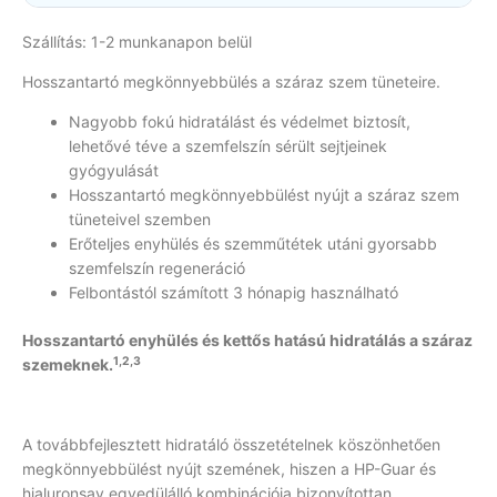
Szállítás: 1-2 munkanapon belül
Hosszantartó megkönnyebbülés a száraz szem tüneteire.
Nagyobb fokú hidratálást és védelmet biztosít,
lehetővé téve a szemfelszín sérült sejtjeinek
gyógyulását
Hosszantartó megkönnyebbülést nyújt a száraz szem
tüneteivel szemben
Erőteljes enyhülés és szemműtétek utáni gyorsabb
szemfelszín regeneráció
Felbontástól számított 3 hónapig használható
Hosszantartó enyhülés és kettős hatású hidratálás a száraz
1,2,3
szemeknek.
A továbbfejlesztett hidratáló összetételnek köszönhetően
megkönnyebbülést nyújt szemének, hiszen a HP-Guar és
hialuronsav egyedülálló kombinációja bizonyítottan