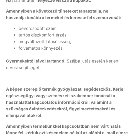
Használat után
helyezze vissza a kupakot.
Amennyiben a következő tüneteket tapasztalja, ne
használja tovább a terméket és keresse fel szemorvosát:
bevörösödött szem,
tartós diszkomfort érzés,
megváltozott látásélesség,
folyamatos könnyezés.
Gyermekektől távol tartandó.
Szájba jutás esetén kérjen
orvosi segítséget!
A képen szereplő termék gyógyászati segédeszköz. Kérje
egészségügyi vagy szemészeti szakember tanácsát a
használattal kapcsolatos információkról, valamint a
szükséges óvintézkedésekről, figyelmeztetésekről és
ellenjavallatokról.
Amennyiben termékünkkel kapcsolatban nem várt hatás
lépne fel, kérjük azt késedelem nélkül az alábbi e-mail címre