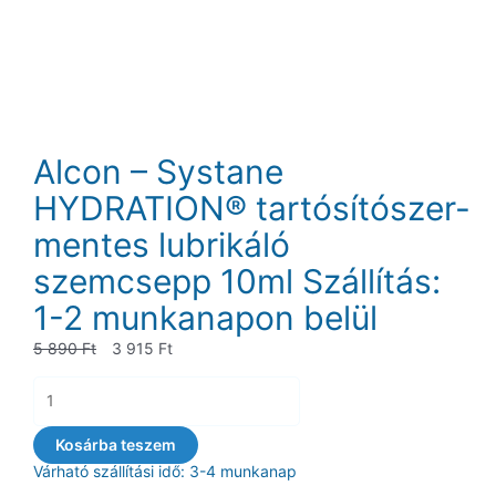
Alcon – Systane
HYDRATION® tartósítószer-
mentes lubrikáló
szemcsepp 10ml Szállítás:
1-2 munkanapon belül
Original
Current
5 890
Ft
3 915
Ft
price
price
Alcon
was:
is:
-
5
3
Systane
Kosárba teszem
890 Ft.
915 Ft.
HYDRATION® tartósítószer-
Várható szállítási idő: 3-4 munkanap
mentes