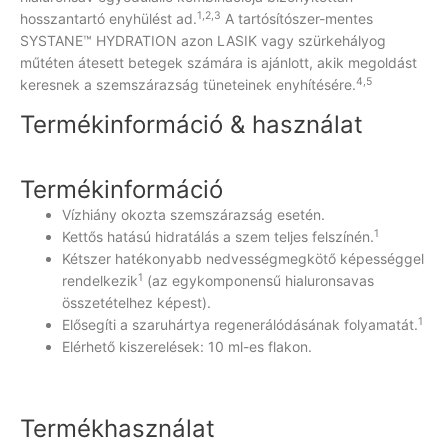
1,2,3
hosszantartó enyhülést ad.
A tartósítószer-mentes
SYSTANE™ HYDRATION azon LASIK vagy szürkehályog
műtéten átesett betegek számára is ajánlott, akik megoldást
4,5
keresnek a szemszárazság tüneteinek enyhítésére.
Termékinformáció & használat
Termékinformáció
Vízhiány okozta szemszárazság esetén.
1
Kettős hatású hidratálás a szem teljes felszínén.
Kétszer hatékonyabb nedvességmegkötő képességgel
1
rendelkezik
(az egykomponensű hialuronsavas
összetételhez képest).
1
Elősegíti a szaruhártya regenerálódásának folyamatát.
Elérhető kiszerelések: 10 ml-es flakon.
Termékhasználat