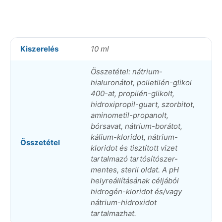
lubrikáló
szemcsepp
10ml
Szállítás:
Kiszerelés
10 ml
1-
2
munkanapon
Összetétel: nátrium-
belül
hialuronátot, polietilén-glikol
mennyiség
400-at, propilén-glikolt,
hidroxipropil-guart, szorbitot,
aminometil-propanolt,
bórsavat, nátrium-borátot,
kálium-kloridot, nátrium-
Összetétel
kloridot és tisztított vizet
tartalmazó tartósítószer-
mentes, steril oldat. A pH
helyreállításának céljából
hidrogén-kloridot és/vagy
nátrium-hidroxidot
tartalmazhat.