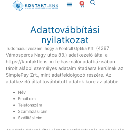
Menü
Skip
0
Kosár
to
content
Adattovábbítási
nyilatkozat
(4287
Tudomásul veszem, hogy a Kontroll Optika Kft.
Vámospércs Nagy utca 83.) adatkezelő által a
https://kontaktlens.hu felhasználói adatbázisában
tárolt alábbi személyes adataim átadásra kerülnek az
SimplePay Zrt., mint adatfeldolgozó részére. Az
adatkezelő által továbbított adatok köre az alábbi:
Név
Email cím
Telefonszám
Számlázási cím
Szállítási cím