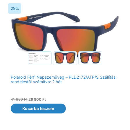
Original
Current
Ennek
price
price
29%
a
was:
is:
terméknek
41
29
990 Ft.
800 Ft.
több
variációja
van.
A
változatok
a
termékoldalon
választhatók
ki
Polaroid Férfi Napszemüveg – PLD2172/ATP/S Szállítás:
rendeléstől számítva: 2 hét
41 990
Ft
29 800
Ft
Kosárba teszem