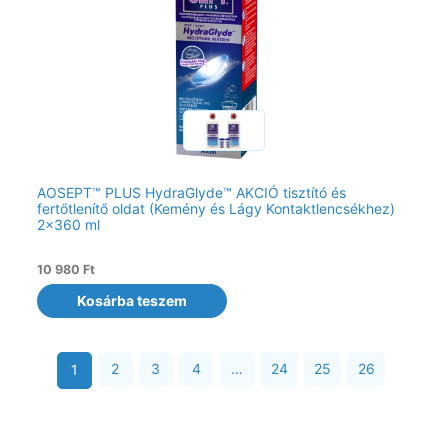
AOSEPT™ PLUS HydraGlyde™ AKCIÓ tisztító és
fertőtlenítő oldat (Kemény és Lágy Kontaktlencsékhez)
2×360 ml
10 980
Ft
Kosárba teszem
2
3
4
…
24
25
26
1