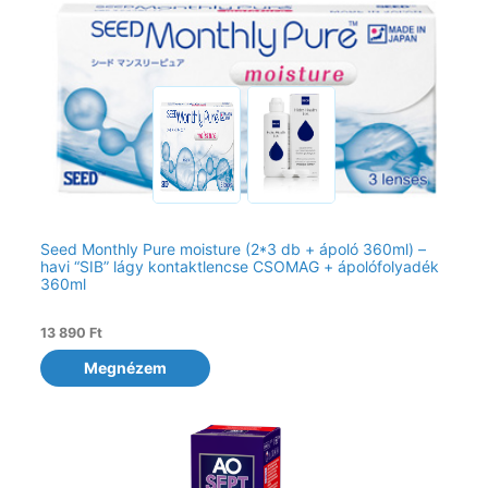
Seed Monthly Pure moisture (2*3 db + ápoló 360ml) –
havi “SIB” lágy kontaktlencse CSOMAG + ápolófolyadék
360ml
13 890
Ft
Megnézem